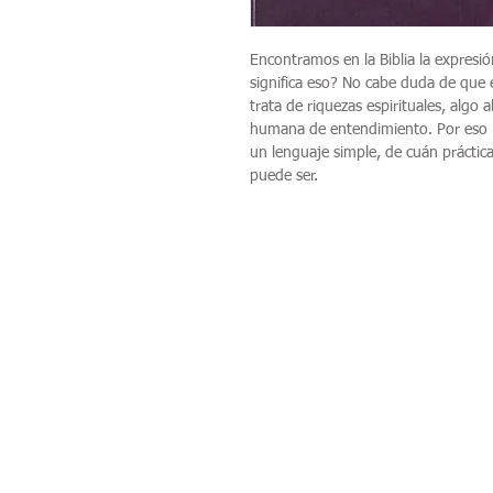
Encontramos en la Biblia la expresi
significa eso? No cabe duda de que e
trata de riquezas espirituales, algo
humana de entendimiento. Por eso 
un lenguaje simple, de cuán práctica,
puede ser.
Categories
Home
About Us
Daily Immersion
Bookafé
Bookexpo
Conferences