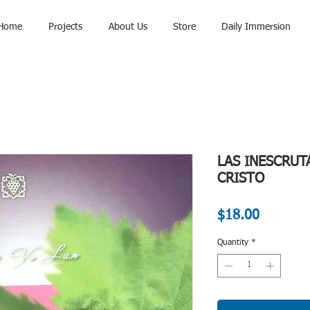
Home
Projects
About Us
Store
Daily Immersion
LAS INESCRUT
CRISTO
Price
$18.00
Quantity
*